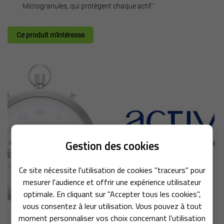
Microgranules, qui protègent chaque actif."
Ce produit m'intéresse
En cochant cette case, vous consentez à recevoir nos propositions commerciales à
l'adresse email indiqué ci-dessus. Vous pouvez vous désinscrire à tout moment en
utilisant
le formulaire de désinscription
.
Inscription
Gestion des cookies
Une question
ACCUEIL
Ce site nécessite l'utilisation de cookies "traceurs" pour
SERVICES
mesurer l'audience et offrir une expérience utilisateur
05 49 75 08 2
optimale. En cliquant sur "Accepter tous les cookies",
MÉDICAL & ORTHOPÉDIQUE
vous consentez à leur utilisation. Vous pouvez à tout
moment personnaliser vos choix concernant l'utilisation