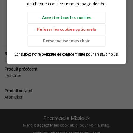
BIEN-ÊTRE
de chaque cookie sur
notre page dédiée
.
Restez infor
Accepter tous les cookies
PRODUITS
Refuser les cookies optionnels
Inscription Newslet
AVIS
Personnaliser mes choix
ACTUALITÉS
Ordonnance en 
Consultez notre
politique de confidentialité
pour en savoir plus.
Retour aux produits
CONTACT
Déposer mon ordo
Produit précédent
Ladrôme
Produit suivant
Aromaker
Pharmacie Missioux
Merci d'accepter les cookies
ici
pour voir la map.