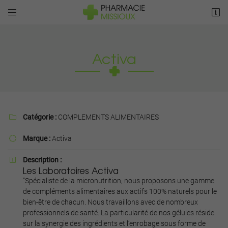


5 Rue de Vaut Grenier
79410 Cherveux
05 49 75 08 26
Activa
Catégorie :
COMPLEMENTS ALIMENTAIRES

Marque :
Activa

Adresse email de réception

Description :

Les Laboratoires Activa
"Spécialiste de la micronutrition, nous proposons une gamme
Recopier le code ci-contre

de compléments alimentaires aux actifs 100% naturels pour le
bien-être de chacun. Nous travaillons avec de nombreux
Rafraîchir le captcha

professionnels de santé. La particularité de nos gélules réside
sur la synergie des ingrédients et l’enrobage sous forme de