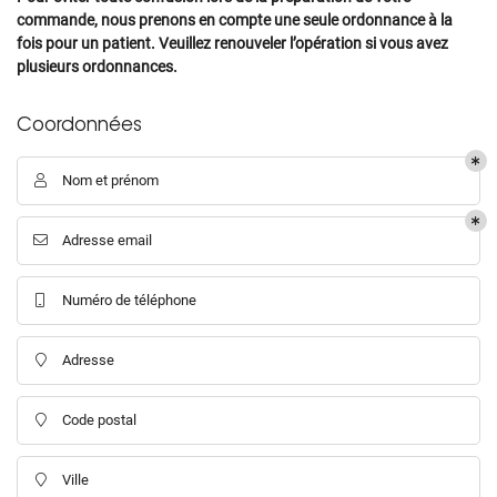
commande, nous prenons en compte une seule ordonnance à la
28
fois pour un patient. Veuillez renouveler l’opération si vous avez
plusieurs ordonnances.
29
En cochant cette case, vous consentez à recevoir nos propositions commerciales à
30
Coordonnées
l'adresse email indiqué ci-dessus. Vous pouvez vous désinscrire à tout moment en
utilisant
le formulaire de désinscription
.
31
Inscription
Nom et prénom

1
2
Adresse email

3
Numéro de téléphone

4
Adresse

5
6
Code postal

7
Ville

8
Une question