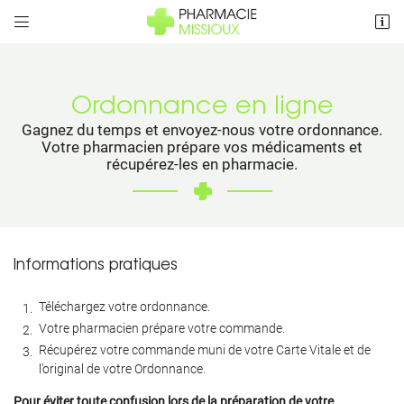


5 Rue de Vaut Grenier
79410 Cherveux
Août,
05 49 75 08 26
2026
Ordonnance en ligne
Gagnez du temps et envoyez-nous votre ordonnance.
Lu
Votre pharmacien prépare vos médicaments et
récupérez-les en pharmacie.
Ma
Me
Je
Informations pratiques
Adresse email de réception

Ve
Téléchargez votre ordonnance.
Sa
Votre pharmacien prépare votre commande.
Recopier le code ci-contre

Di
Récupérez votre commande muni de votre Carte Vitale et de
Rafraîchir le captcha

l’original de votre Ordonnance.
27
Pour éviter toute confusion lors de la préparation de votre