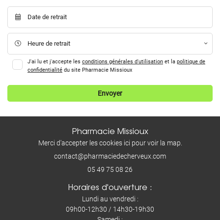
20
Date de retrait

21
22
Heure de retrait

23
J'ai lu et j'accepte les
conditions générales d'utilisation
et la
politique de
confidentialité
du site
Pharmacie Missioux
24
Envoyer
25
26
Pharmacie Missioux
27
Merci d'accepter les cookies
ici
pour voir la map.
28
29
05 49 75 08 26
Horaires d'ouverture :
30
Lundi au vendredi :
31
09h00-12h30 / 14h30-19h30
Samedi :