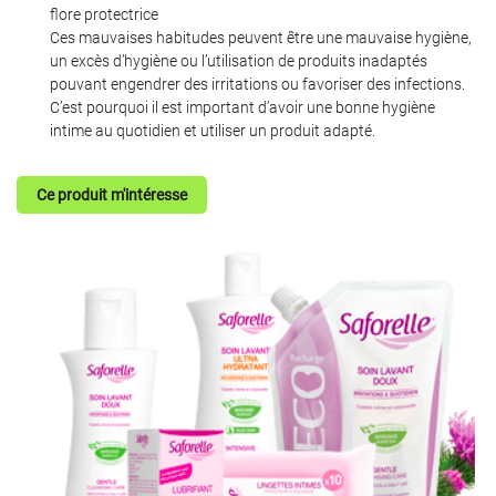
flore protectrice
Ces mauvaises habitudes peuvent être une mauvaise hygiène,
un excès d’hygiène ou l’utilisation de produits inadaptés
pouvant engendrer des irritations ou favoriser des infections.
En cochant cette case, vous consentez à recevoir nos propositions commerciales à
C’est pourquoi il est important d’avoir une bonne hygiène
l'adresse email indiqué ci-dessus. Vous pouvez vous désinscrire à tout moment en
intime au quotidien et utiliser un produit adapté.
utilisant
le formulaire de désinscription
.
Inscription
Ce produit m'intéresse
Une question
ACCUEIL
SERVICES
05 49 75 08 2
MÉDICAL & ORTHOPÉDIQUE