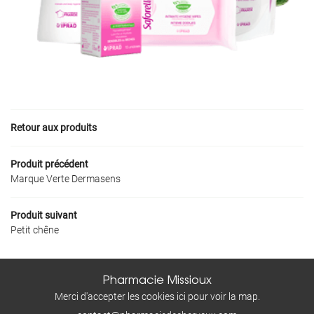
BIEN-ÊTRE
Restez infor
PRODUITS
Inscription Newslet
AVIS
ACTUALITÉS
Ordonnance en 
Retour aux produits
CONTACT
Déposer mon ordo
Produit précédent
Marque Verte Dermasens
Produit suivant
Petit chêne
Pharmacie Missioux
Merci d'accepter les cookies
ici
pour voir la map.