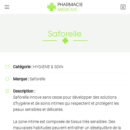


5 Rue de Vaut Grenier
79410 Cherveux
05 49 75 08 26
Saforelle
Catégorie :
HYGIENE & SOIN

Marque :
Saforelle

Adresse email de réception

Description :

Saforelle innove sans cesse pour développer des solutions
d’hygiène et de soins intimes qui respectent et protègent les
Recopier le code ci-contre

peaux sensibles et délicates.
Rafraîchir le captcha

La zone intime est composée de tissus très sensibles. Des
mauvaises habitudes peuvent entraîner un déséquilibre de la