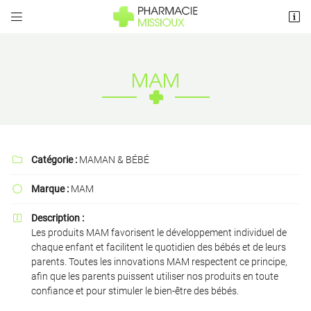


5 Rue de Vaut Grenier
79410 Cherveux
05 49 75 08 26
MAM
Catégorie :
MAMAN & BÉBÉ

Marque :
MAM

Adresse email de réception

Description :

Les produits MAM favorisent le développement individuel de
chaque enfant et facilitent le quotidien des bébés et de leurs
Recopier le code ci-contre

parents. Toutes les innovations MAM respectent ce principe,
afin que les parents puissent utiliser nos produits en toute
Rafraîchir le captcha

confiance et pour stimuler le bien-être des bébés.