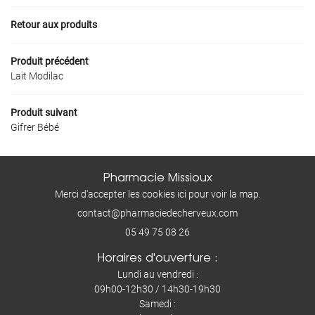
Inscription Newslet
AVIS
Retour aux produits
ACTUALITÉS
Produit précédent
Ordonnance en 
Lait Modilac
CONTACT
Déposer mon ordo
Produit suivant
Gifrer Bébé
Pharmacie Missioux
Merci d'accepter les cookies
ici
pour voir la map.
05 49 75 08 26
Horaires d'ouverture :
Lundi au vendredi :
09h00-12h30 / 14h30-19h30
Samedi :