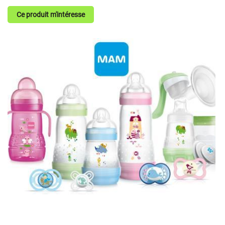
Ce produit m'intéresse
En cochant cette case, vous consentez à recevoir nos propositions commerciales à
l'adresse email indiqué ci-dessus. Vous pouvez vous désinscrire à tout moment en
utilisant
le formulaire de désinscription
.
Inscription
Une question
ACCUEIL
SERVICES
05 49 75 08 2
MÉDICAL & ORTHOPÉDIQUE
BIEN-ÊTRE
Restez infor
PRODUITS