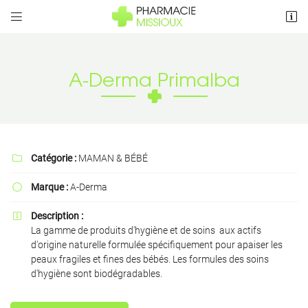


5 Rue de Vaut Grenier
79410 Cherveux
05 49 75 08 26
A-Derma Primalba
Catégorie :
MAMAN & BÉBÉ

Marque :
A-Derma

Adresse email de réception

Description :

La gamme de produits d'hygiène et de soins aux actifs
d'origine naturelle formulée spécifiquement pour apaiser les
Recopier le code ci-contre

peaux fragiles et fines des bébés. Les formules des soins
d'hygiène sont biodégradables.
Rafraîchir le captcha
