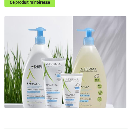
Ce produit m'intéresse
En cochant cette case, vous consentez à recevoir nos propositions commerciales à
l'adresse email indiqué ci-dessus. Vous pouvez vous désinscrire à tout moment en
utilisant
le formulaire de désinscription
.
Inscription
Une question
ACCUEIL
SERVICES
05 49 75 08 2
MÉDICAL & ORTHOPÉDIQUE
BIEN-ÊTRE
Restez infor
PRODUITS