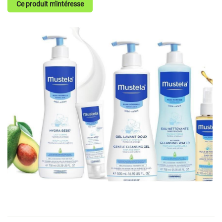
Ce produit m'intéresse
En cochant cette case, vous consentez à recevoir nos propositions commerciales à
l'adresse email indiqué ci-dessus. Vous pouvez vous désinscrire à tout moment en
utilisant
le formulaire de désinscription
.
Inscription
Une question
ACCUEIL
SERVICES
05 49 75 08 2
MÉDICAL & ORTHOPÉDIQUE
BIEN-ÊTRE
Restez infor
PRODUITS