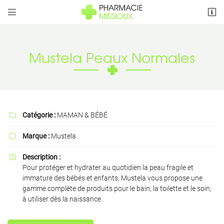


5 Rue de Vaut Grenier
79410 Cherveux
05 49 75 08 26
Mustela Peaux Normales
Catégorie :
MAMAN & BÉBÉ

Marque :
Mustela

Adresse email de réception

Description :

Pour protéger et hydrater au quotidien la peau fragile et
immature des bébés et enfants, Mustela vous propose une
Recopier le code ci-contre

gamme complète de produits pour le bain, la toilette et le soin,
à utiliser dès la naissance.
Rafraîchir le captcha
