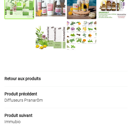
MÉDICAL & ORTHOPÉDIQUE
BIEN-ÊTRE
Restez infor
PRODUITS
Inscription Newslet
AVIS
ACTUALITÉS
Ordonnance en 
CONTACT
Déposer mon ordo
Retour aux produits
Produit précédent
Diffuseurs Pranarôm
Produit suivant
Immubio