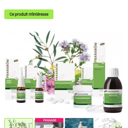
Ce produit m'intéresse
En cochant cette case, vous consentez à recevoir nos propositions commerciales à
l'adresse email indiqué ci-dessus. Vous pouvez vous désinscrire à tout moment en
utilisant
le formulaire de désinscription
.
Inscription
Une question
ACCUEIL
SERVICES
05 49 75 08 2