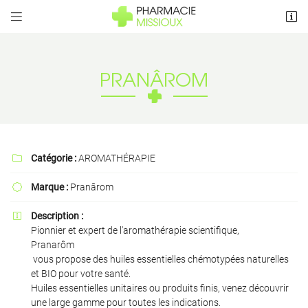


5 Rue de Vaut Grenier
79410 Cherveux
05 49 75 08 26
PRANÂROM
Catégorie :
AROMATHÉRAPIE

Marque :
Pranârom

Adresse email de réception

Description :

Pionnier et expert de l'aromathérapie scientifique,
Pranarôm
Recopier le code ci-contre

vous propose des huiles essentielles chémotypées naturelles
et BIO pour votre santé.
Rafraîchir le captcha

Huiles essentielles unitaires ou produits finis, venez découvrir
une large gamme pour toutes les indications.